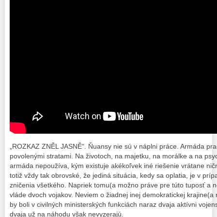
„ROZKAZ ZNĚL JASNĚ“. Ňuansy nie sú v náplni práce. Armáda prac
povolenými stratami. Na životoch, na majetku, na morálke a na psy
armáda nepoužíva, kým existuje akékoľvek iné riešenie vrátane n
totiž vždy tak obrovské, že jediná situácia, kedy sa oplatia, je v prí
zničenia všetkého. Napriek tomu(a možno práve pre túto tuposť a
vláde dvoch vojakov. Neviem o žiadnej inej demokratickej krajine(a
by boli v civilných ministerských funkciách naraz dvaja aktívni voje
dvaja už na náhodu však nevyzerajú.