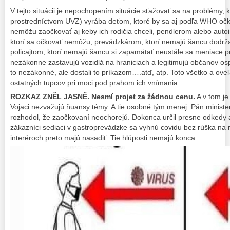
V tejto situácii je nepochopením situácie sťažovať sa na problémy,
prostredníctvom UVZ) vyrába deťom, ktoré by sa aj podľa WHO očk
nemôžu zaočkovať aj keby ich rodičia chceli, pendlerom alebo aut
ktorí sa očkovať nemôžu, prevádzkárom, ktorí nemajú šancu dodrža
policajtom, ktorí nemajú šancu si zapamätať neustále sa meniace pr
nezákonne zastavujú vozidlá na hraniciach a legitimujú občanov osp
to nezákonné, ale dostali to príkazom….atď, atp. Toto všetko a oveľa
ostatných tupcov pri moci pod prahom ich vnímania.
ROZKAZ ZNĚL JASNĚ. Nesmí projet za žádnou cenu.
A v tom je
Vojaci nezvažujú ňuansy témy. A tie osobné tým menej. Pán minister 
rozhodol, že zaočkovaní neochorejú. Dokonca určil presne odkedy 
zákazníci sediaci v gastroprevádzke sa vyhnú covidu bez rúška na roz
interéroch preto majú nasadiť. Tie hlúposti nemajú konca.