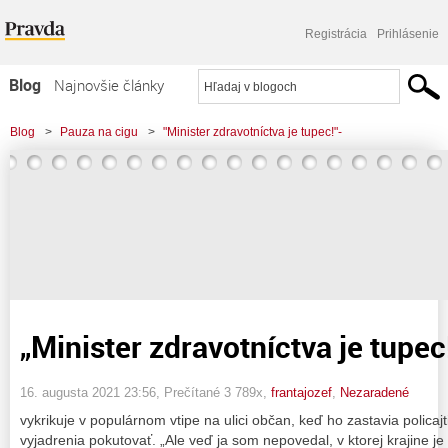
Registrácia
Prihlásenie
Blog
Najnovšie články
Najčítanejšie články
Blog
>
Pauza na cigu
>
"Minister zdravotníctva je tupec!"-
Najkomentovanejšie články
Zoznam blogov
Komerčné blogy
„Minister zdravotníctva je tupec
16. augusta 2021 23:56
, Prečítané 3 789x,
frantajozef
,
Nezaradené
vykrikuje v populárnom vtipe na ulici občan, keď ho zastavia policaj
vyjadrenia pokutovať. „Ale veď ja som nepovedal, v ktorej krajine je