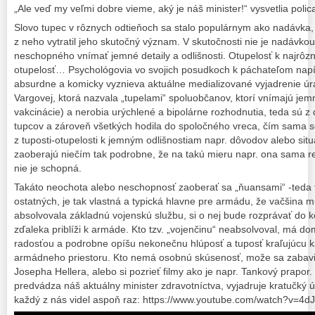
„Ale veď my veľmi dobre vieme, aký je náš minister!“ vysvetlia policaj
Slovo tupec v rôznych odtieňoch sa stalo populárnym ako nadávka
z neho vytratil jeho skutočný význam. V skutočnosti nie je nadávko
neschopného vnímať jemné detaily a odlišnosti. Otupelosť k najrôz
otupelosť… Psychológovia vo svojich posudkoch k páchateľom napísal
absurdne a komicky vyznieva aktuálne medializované vyjadrenie 
Vargovej, ktorá nazvala „tupelami“ spoluobčanov, ktorí vnímajú jemn
vakcinácie) a nerobia urýchlené a bipolárne rozhodnutia, teda sú 
tupcov a zároveň všetkých hodila do spoločného vreca, čím sama se
z tuposti-otupelosti k jemným odlišnostiam napr. dôvodov alebo situá
zaoberajú niečím tak podrobne, že na takú mieru napr. ona sama re
nie je schopná.
Takáto neochota alebo neschopnosť zaoberať sa „ňuansami“ -teda 
ostatných, je tak vlastná a typická hlavne pre armádu, že vačšina 
absolvovala základnú vojenskú službu, si o nej bude rozprávať do k
zďaleka priblíži k armáde. Kto tzv. „vojenčinu“ neabsolvoval, má dom
radosťou a podrobne opíšu nekonečnu hlúposť a tuposť kraľujúcu
armádneho priestoru. Kto nemá osobnú skúsenosť, može sa zabaviť
Josepha Hellera, alebo si pozrieť filmy ako je napr. Tankový prapor
predvádza náš aktuálny minister zdravotníctva, vyjadruje kratučký úr
každý z nás videl aspoň raz: https://www.youtube.com/watch?v=4