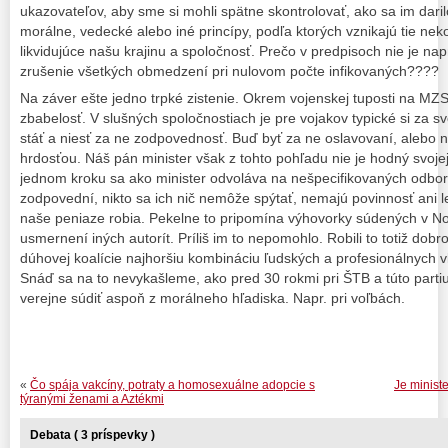
ukazovateľov, aby sme si mohli spätne skontrolovať, ako sa im daril
morálne, vedecké alebo iné princípy, podľa ktorých vznikajú tie n
likvidujúce našu krajinu a spoločnosť. Prečo v predpisoch nie je na
zrušenie všetkých obmedzení pri nulovom počte infikovaných????
Na záver ešte jedno trpké zistenie. Okrem vojenskej tuposti na MZS
zbabelosť. V slušných spoločnostiach je pre vojakov typické si za s
stáť a niesť za ne zodpovednosť. Buď byť za ne oslavovaní, alebo 
hrdosťou. Náš pán minister však z tohto pohľadu nie je hodný svoje
jednom kroku sa ako minister odvoláva na nešpecifikovaných odborn
zodpovední, nikto sa ich nič nemôže spýtať, nemajú povinnosť ani l
naše peniaze robia. Pekelne to pripomína výhovorky súdených v Nori
usmernení iných autorít. Príliš im to nepomohlo. Robili to totiž dob
dúhovej koalície najhoršiu kombináciu ľudských a profesionálnych vl
Snáď sa na to nevykašleme, ako pred 30 rokmi pri ŠTB a túto parti
verejne súdiť aspoň z morálneho hľadiska. Napr. pri voľbách.
«
Čo spája vakcíny, potraty a homosexuálne adopcie s
Je minist
týranými ženami a Aztékmi
Debata ( 3 príspevky )