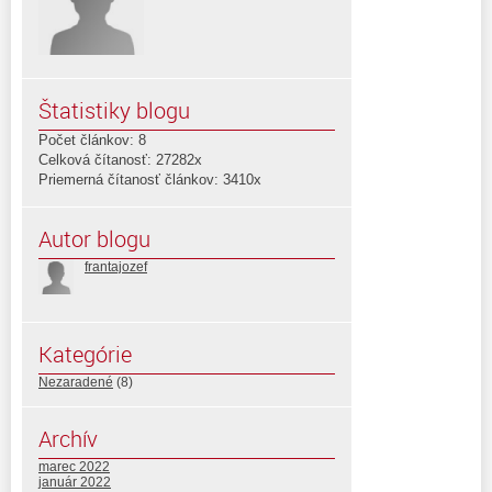
Štatistiky blogu
Počet článkov: 8
Celková čítanosť: 27282x
Priemerná čítanosť článkov: 3410x
Autor blogu
frantajozef
Kategórie
Nezaradené
(8)
Archív
marec 2022
január 2022