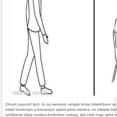
Chcem poprosiť tých, čo sa namiesto raňajok kŕmia chlebíčkami n
medzi šunkovým a lososovým spýtali pána ministra, na základe kto
vyhlásenia vlády rozdáva konkrétne rozkazy, aké ciele majú splniť 