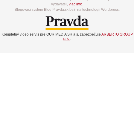
vydavateľ,
viac info
.
Blogovací systém Blog.Pravda.sk beží na technológií Wordpress.
Kompletný video servis pre OUR MEDIA SR a.s. zabezpečuje
ARBERTO GROUP
s.r.o.
.