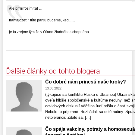
Ale prrrrrrosím ťa! ...
frantajozef: " túto partiu budeme, keď... ...
je to zrejme tým že v Oľano žiadného schopného... ...
Ďalšie články od tohto blogera
Čo dobré nám prinesú naše kroky?
13.03.2022
(týkajúce sa konfliktu Ruska s Ukrainou) Ukrainská
oveľa hlbšie spoločenské a kultúrne neduhy, než sm
covidových diskusií väčšina ľudí prišla o časť svo
Nebolo to príjemné. Rozhádali sa celé rodiny. Spr
netolerancii. Zdalo sa, [...]
Čo spája vakcíny, potraty a homosexuá