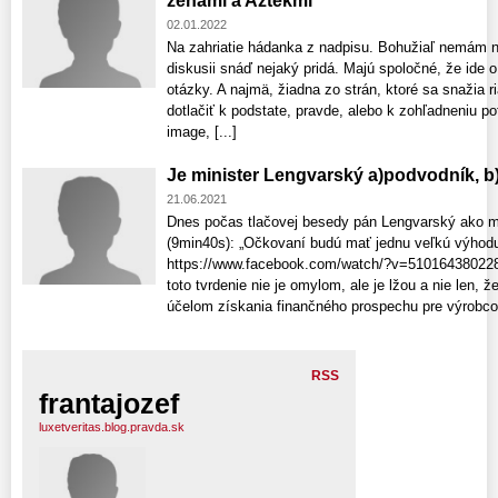
ženami a Aztékmi
02.01.2022
Na zahriatie hádanka z nadpisu. Bohužiaľ nemám na 
diskusii snáď nejaký pridá. Majú spoločné, že ide o 
otázky. A najmä, žiadna zo strán, ktoré sa snažia ri
dotlačiť k podstate, pravde, alebo k zohľadneniu po
image, [...]
Je minister Lengvarský a)podvodník, b)
21.06.2021
Dnes počas tlačovej besedy pán Lengvarský ako mi
(9min40s): „Očkovaní budú mať jednu veľkú výhodu
https://www.facebook.com/watch/?v=510164380228
toto tvrdenie nie je omylom, ale je lžou a nie len,
účelom získania finančného prospechu pre výrobcov
RSS
frantajozef
luxetveritas.blog.pravda.sk